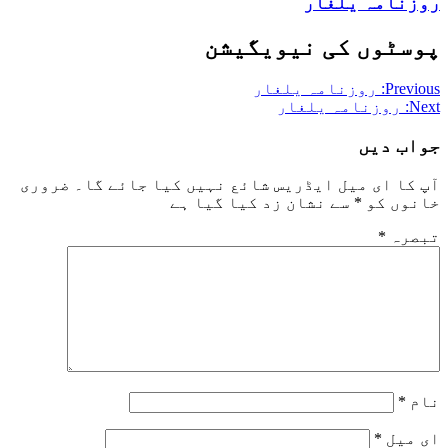
روزنامہ یلغار
پوسٹوں کی نیویگیشن
Previous:
روزنامہ یلغار
Next:
روزنامہ یلغار
جواب دیں
آپ کا ای میل ایڈریس شائع نہیں کیا جائے گا۔
ضروری
خانوں کو
*
سے نشان زد کیا گیا ہے
تبصرہ
*
نام
*
ای میل
*