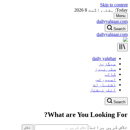
Skip to content
Today: ہفتہ, اگست 8 2026
Menu
dailyyalgaar.com
Search
dailyyalgaar.com
daily yalghar
میگزین
سٹی نیوز
کالم
اسپورٹس
اشتہارات
انٹرنیشنل
Search
What are You Looking For?
تلاش کریں برائے: