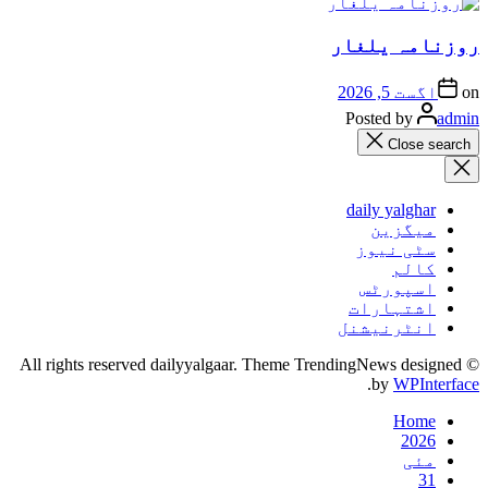
روزنامہ یلغار
on
اگست 5, 2026
Posted by
admin
Close search
daily yalghar
میگزین
سٹی نیوز
کالم
اسپورٹس
اشتہارات
انٹرنیشنل
© All rights reserved dailyyalgaar. Theme TrendingNews designed
.
by
WPInterface
Home
2026
مئی
31