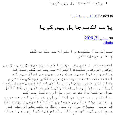
پڑھے لکھے جاہل ہیں گویا
Posted in
کالم
میگزین
پڑھے لکھے جاہل ہیں گویا
on
مئی 31, 2026
admin
عید قربان عقیدت و احترام سے منائی گئی
یلغار فیصل شامی
امت مسلمہ نے فریضہ حج ادا کیا عید قربان بھی مزہبی
جوش و خروش و عقیدت احترام سے منائی گئی عید کے
موقع پہ دنیا سمیت ملک بھر میں بھی نماز عید کے
اجتماعات منعقد ہوئے جن میں ملک و قوم کی سلامتی و
بقاء اور دین اسلام کی سربلندی کے لئے بھی خصوصی دعا
کی گئی نماز عید کی ادائیگی کے بعد قربانی کا آغاز
ہوا جو تین دن تک جاری رہا اور دنیا بھر کے
مسلمانوں نے قربانی ادا کی اور قربانی کے بعد عزیز
و اقارب رشتے داروں دوستوں کے لئے خصوصی دعوت طعام
کا بھی اہتمام ہوا جن میں رنگ برنگے پکوان پکا کے
مہمانوں کی۔ تواضع کا اہتمام کیا گیا اور کہا جاتا