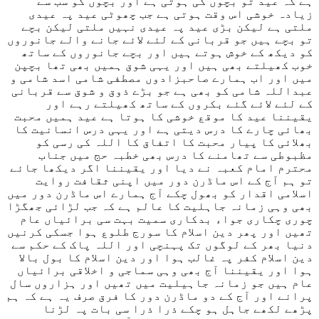
ہے کہ عید تو بچوں کی ہوتی ہے اور بچوں کو سب سے
زیادہ خوشی اس وقت ہوتی ہے جب چھوٹی عید پہ عیدی
ملتی ہے لیکن بڑی عید پہ عیدی نہیں ملتی لیکن بچے
تو بچے ہیں جو قربانی کے لئے لائے جانے والے جانوروں
کو دیکھ کے خوش ہوتے ہیں اور بچے جانوروں کے ساتھ
خوب کھیلتے بھی ہیں اور یہی شوق ہمیں بھی تھا بچپن
میں اور اب ہمارے صاحبزادوں مصطفی شامی اسد شامی و
عبداللہ شامی کو بھی ہے جو بڑے ذوق و شوق سے قربانی
کے لئے لائے گئے بکروں کے ساتھ کھیلتے رہے اور
یقیننا عید کا موقع خوشی کا ہوتا ہے عید ہمیں محبت
بھائی چارے کا درس دیتی ہے اور یہی درس انسانیت کا
بھلائی کا پیار محبت کا اتفاق کا اللہ کی رسی کو
مظبوطی سے تھامنے کا درس بھی خطبہ حج میں جناب
محترم امام کعبہ نے دیا اور یقیننا اگر دیکھا جائے
تو ہم آج کے اس ماڈرن دور میں اپنی ثقافت روایت
اسلامی اقدار کو بھول چکے آج ہمارے اس ماڈرن دور میں
بھی وہی زمانہ جاہلیت کا عالم ہے کہ جب لڑائی جھگڑا
چوری چکاری جواء بدکاری سمیت بہت سی برائیاں عام
تھیں اور پھر دین اسلام کا سورج طلوع ہوا جسکی کرنیں
دنیا بھر کے لوگوں تک پہنچی اور اللہ پاک کے حکم سے
دین اسلام کفر پہ غالب ہوا اور دین اسلام کا بول بالا
ہوا اور یقیننا آج بھی وہی سماجی و اخلاقی برائیاں
عام ہیں جو زمانہ جاہیلیت میں تھیں اور ہزاروں سال
پرانے اور آج کے دو ماڈرن دور کا فرق صرف یہ ہے کہ ہم
پڑھے لکھے جاہل ہو چکے ذرا ذرا سی بات پہ لڑنا