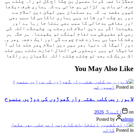
جھگڑنا غصہ کرنا معمول بن چکا آج کل تو راہ چلتے ہی
صرف اس بات پہ لڑائی ہو جاتی ہے کہ ہماری طرف دیکھا
کیوں مقصد یہ کہ ہم مسلمان ہیں لیکن دین اسلام سے
دور ہو چکے اور شائد یہی ہماری ناکامی کا سبب بھی
اور معاشی بدحالی کا سبب بھی بنتا جا رہا ہے اور
یقیننا اگر ہم دین اسلام کے رستے پہ چلینگے اللہ کی
رسی کو مضبوطی سے تھام لینگے تو یقیننا۔ ہر جگہ ہر
وقت کامیابی ہمارے قدم چومے گی اور ایک دفعہ پھر وہ
دور آئیگا کہ دنیا بھر میں دین اسلام پھر جلد غالب آ
جائیگا تو بہر دوستوں فی الحال اجازت ملتے ہیں جلد
اک بریک کے بعد تو چلتے چلتے اللہ نگھبان رب راکھا
You May Also Like
Posted in
اسپورٹس
لاہور ریس کلب ہفتہ وار گھوڑوں کی دوڑیں منسوخ
on
اگست 5, 2026
Posted by
admin
Posted in
کالم