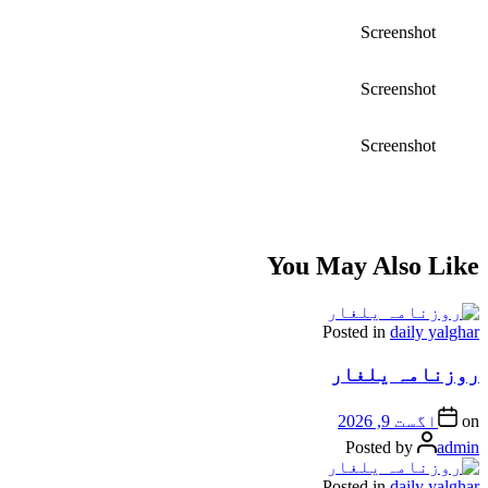
Screenshot
Screenshot
Screenshot
You May Also Like
Posted in
daily yalghar
روزنامہ یلغار
on
اگست 9, 2026
Posted by
admin
Posted in
daily yalghar