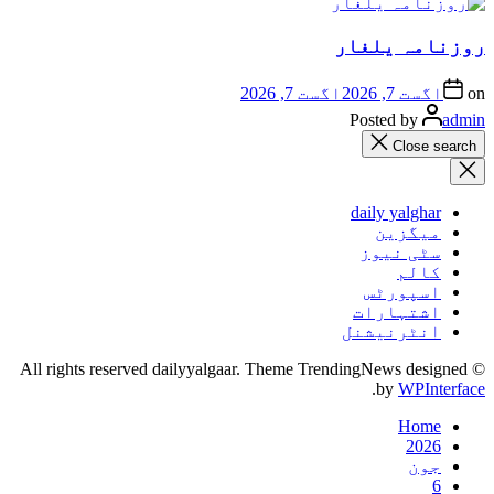
روزنامہ یلغار
on
اگست 7, 2026
اگست 7, 2026
Posted by
admin
Close search
daily yalghar
میگزین
سٹی نیوز
کالم
اسپورٹس
اشتہارات
انٹرنیشنل
© All rights reserved dailyyalgaar. Theme TrendingNews designed
.
by
WPInterface
Home
2026
جون
6