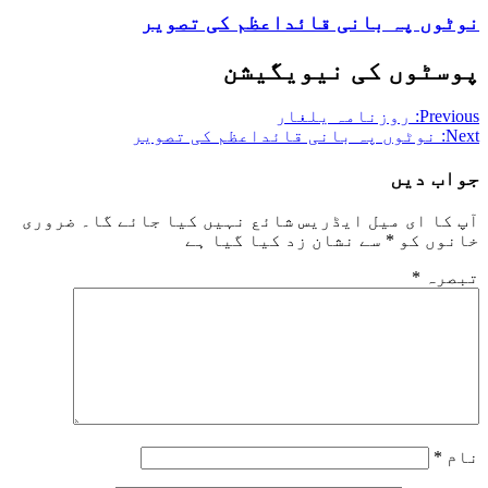
نوٹوں پہ بانی قائداعظم کی تصویر
پوسٹوں کی نیویگیشن
Previous:
روزنامہ یلغار
Next:
نوٹوں پہ بانی قائداعظم کی تصویر
جواب دیں
آپ کا ای میل ایڈریس شائع نہیں کیا جائے گا۔
ضروری
خانوں کو
*
سے نشان زد کیا گیا ہے
تبصرہ
*
نام
*