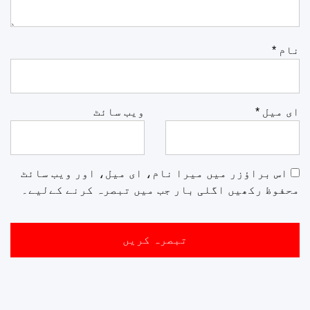
نام
*
ای میل
*
ویب‌ سائٹ
اس براؤزر میں میرا نام، ای میل، اور ویب سائٹ
محفوظ رکھیں اگلی بار جب میں تبصرہ کرنے کےلیے۔