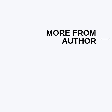
DAILY YALGHAR
روزنامہ یلغار
اگست 5, 2026
admin
MORE FROM
AUTHOR