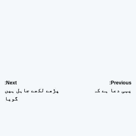
اسپورٹس
لاہور ریس کلب ہفتہ وار گھوڑوں کی دوڑیں منسوخ
Next:
Previous:
اگست 5, 2026
admin
یہی دعا ہے کہ
پڑھے لکھے جاہل ہیں
گویا