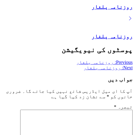
روزنامہ یلغار
روزنامہ یلغار
پوسٹوں کی نیویگیشن
Previous:
روزنامہ یلغار
Next:
روزنامہ یلغار
جواب دیں
آپ کا ای میل ایڈریس شائع نہیں کیا جائے گا۔
ضروری
خانوں کو
*
سے نشان زد کیا گیا ہے
تبصرہ
*