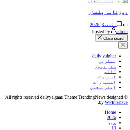
روزنامہ یلغار
on
اگست 3, 2026
Posted by
admin
Close search
daily yalghar
میگزین
سٹی نیوز
کالم
اسپورٹس
اشتہارات
انٹرنیشنل
© All rights reserved dailyyalgaar. Theme TrendingNews designed
.
by
WPInterface
Home
2026
جون
13