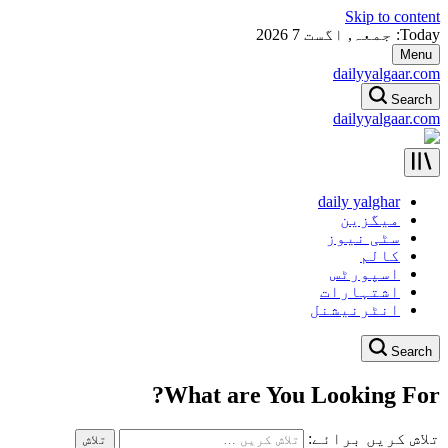
Skip to content
Today: جمعہ, اگست 7 2026
Menu
dailyyalgaar.com
Search
dailyyalgaar.com
daily yalghar
میگزین
سٹی نیوز
کالم
اسپورٹس
اشتہارات
انٹرنیشنل
Search
What are You Looking For?
تلاش کریں برائے: