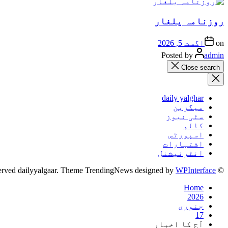
روزنامہ یلغار
on
اگست 5, 2026
Posted by
admin
Close search
daily yalghar
میگزین
سٹی نیوز
کالم
اسپورٹس
اشتہارات
انٹرنیشنل
WPInterface
© All rights reserved dailyyalgaar. Theme TrendingNews designed by
Home
2026
جنوری
17
آج کا اخبار