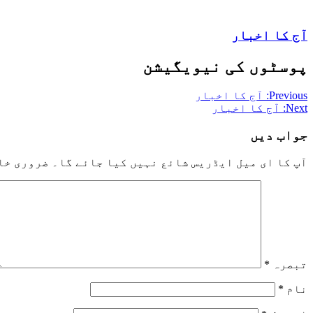
آج کا اخبار
پوسٹوں کی نیویگیشن
Previous:
آج کا اخبار
Next:
آج کا اخبار
جواب دیں
آپ کا ای میل ایڈریس شائع نہیں کیا جائے گا۔
ضروری خا
تبصرہ
*
نام
*