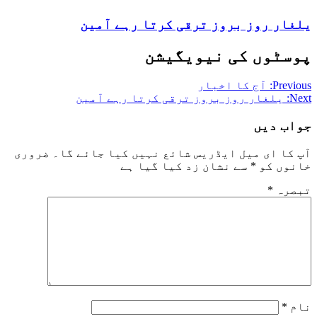
یلغار روز بروز ترقی کرتا رہے آمین
پوسٹوں کی نیویگیشن
Previous:
آج کا اخبار
Next:
یلغار روز بروز ترقی کرتا رہے آمین
جواب دیں
آپ کا ای میل ایڈریس شائع نہیں کیا جائے گا۔
ضروری
خانوں کو
*
سے نشان زد کیا گیا ہے
تبصرہ
*
نام
*