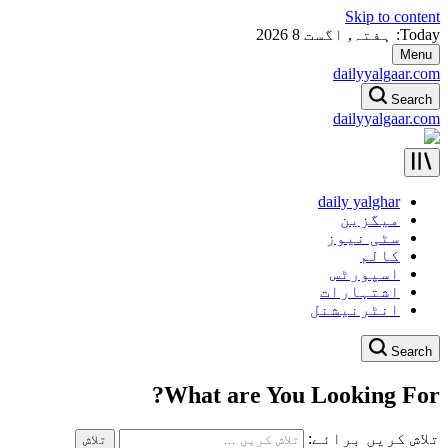
Skip to content
Today: ہفتہ, اگست 8 2026
Menu
dailyyalgaar.com
Search
dailyyalgaar.com
daily yalghar
میگزین
سٹی نیوز
کالم
اسپورٹس
اشتہارات
انٹرنیشنل
Search
What are You Looking For?
تلاش کریں برائے: